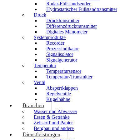
Radar-Füllstandsender
Hydrostatischer Füllstandtransmitter
Druck
Drucktransmitter
Differenzdrucktransmitter
Digitales Manometer
Systemprodukte
Recorder
Prozessindikator
Signalisolator
Signalgenerator
Temperatur
Temperatursensor
Temperatur-Transmitter
Ventil
Absperrklappen
Regelventile
Kugelhähne
Branchen
Wasser und Abwasser
Essen & Getränke
Zellstoff und Papier
Bergbau und andere
Dienstleistungen