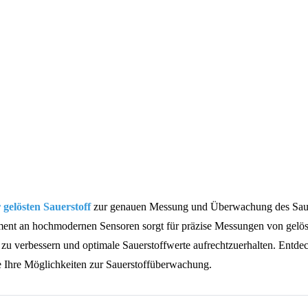
Flüssigkeitsanalyse
Sauerstoffsensor und Messgerät
gelösten Sauerstoff
zur genauen Messung und Überwachung des Sauers
timent an hochmodernen Sensoren sorgt für präzise Messungen von gelöste
z zu verbessern und optimale Sauerstoffwerte aufrechtzuerhalten. Ent
ie Ihre Möglichkeiten zur Sauerstoffüberwachung.