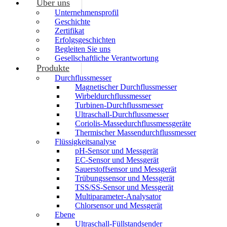
Über uns
Unternehmensprofil
Geschichte
Zertifikat
Erfolgsgeschichten
Begleiten Sie uns
Gesellschaftliche Verantwortung
Produkte
Durchflussmesser
Magnetischer Durchflussmesser
Wirbeldurchflussmesser
Turbinen-Durchflussmesser
Ultraschall-Durchflussmesser
Coriolis-Massedurchflussmessgeräte
Thermischer Massendurchflussmesser
Flüssigkeitsanalyse
pH-Sensor und Messgerät
EC-Sensor und Messgerät
Sauerstoffsensor und Messgerät
Trübungssensor und Messgerät
TSS/SS-Sensor und Messgerät
Multiparameter-Analysator
Chlorsensor und Messgerät
Ebene
Ultraschall-Füllstandsender