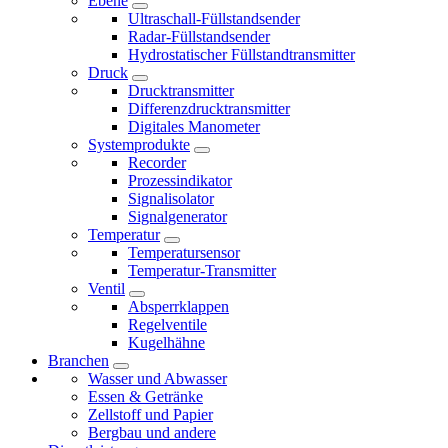
Ebene
Ultraschall-Füllstandsender
Radar-Füllstandsender
Hydrostatischer Füllstandtransmitter
Druck
Drucktransmitter
Differenzdrucktransmitter
Digitales Manometer
Systemprodukte
Recorder
Prozessindikator
Signalisolator
Signalgenerator
Temperatur
Temperatursensor
Temperatur-Transmitter
Ventil
Absperrklappen
Regelventile
Kugelhähne
Branchen
Wasser und Abwasser
Essen & Getränke
Zellstoff und Papier
Bergbau und andere