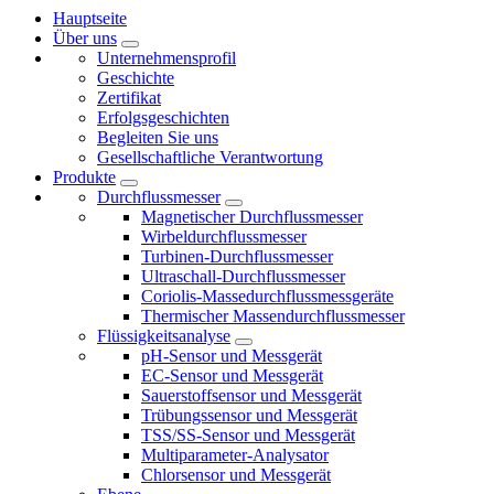
Hauptseite
Über uns
Unternehmensprofil
Geschichte
Zertifikat
Erfolgsgeschichten
Begleiten Sie uns
Gesellschaftliche Verantwortung
Produkte
Durchflussmesser
Magnetischer Durchflussmesser
Wirbeldurchflussmesser
Turbinen-Durchflussmesser
Ultraschall-Durchflussmesser
Coriolis-Massedurchflussmessgeräte
Thermischer Massendurchflussmesser
Flüssigkeitsanalyse
pH-Sensor und Messgerät
EC-Sensor und Messgerät
Sauerstoffsensor und Messgerät
Trübungssensor und Messgerät
TSS/SS-Sensor und Messgerät
Multiparameter-Analysator
Chlorsensor und Messgerät