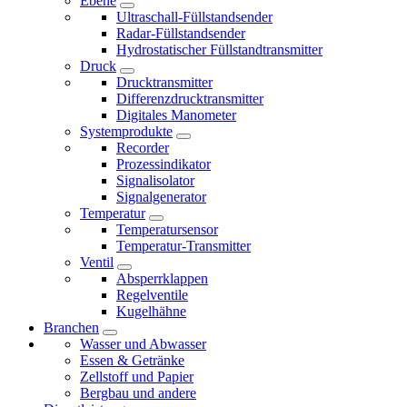
Ebene
Ultraschall-Füllstandsender
Radar-Füllstandsender
Hydrostatischer Füllstandtransmitter
Druck
Drucktransmitter
Differenzdrucktransmitter
Digitales Manometer
Systemprodukte
Recorder
Prozessindikator
Signalisolator
Signalgenerator
Temperatur
Temperatursensor
Temperatur-Transmitter
Ventil
Absperrklappen
Regelventile
Kugelhähne
Branchen
Wasser und Abwasser
Essen & Getränke
Zellstoff und Papier
Bergbau und andere