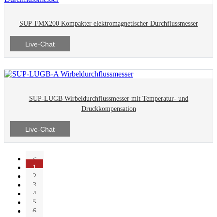
SUP-FMX200 Kompakter elektromagnetischer Durchflussmesser
Live-Chat
SUP-LUGB Wirbeldurchflussmesser mit Temperatur- und
Druckkompensation
Live-Chat
<
1
2
3
4
5
6