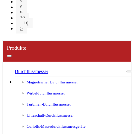
7
8
9
10
...18
>
Produkte
Durchflussmesser
Magnetischer Durchflussmesser
Wirbeldurchflussmesser
Turbinen-Durchflussmesser
Ultraschall-Durchflussmesser
Coriolis-Massedurchflussmessgeräte