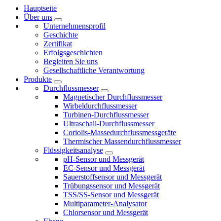
Hauptseite
Über uns
Unternehmensprofil
Geschichte
Zertifikat
Erfolgsgeschichten
Begleiten Sie uns
Gesellschaftliche Verantwortung
Produkte
Durchflussmesser
Magnetischer Durchflussmesser
Wirbeldurchflussmesser
Turbinen-Durchflussmesser
Ultraschall-Durchflussmesser
Coriolis-Massedurchflussmessgeräte
Thermischer Massendurchflussmesser
Flüssigkeitsanalyse
pH-Sensor und Messgerät
EC-Sensor und Messgerät
Sauerstoffsensor und Messgerät
Trübungssensor und Messgerät
TSS/SS-Sensor und Messgerät
Multiparameter-Analysator
Chlorsensor und Messgerät