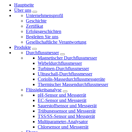
Hauptseite
Über uns
Unternehmensprofil
Geschichte
Zertifikat
Erfolgsgeschichten
Begleiten Sie uns
Gesellschaftliche Verantwortung
Produkte
Durchflussmesser
Magnetischer Durchflussmesser
Wirbeldurchflussmesser
Turbinen-Durchflussmesser
Ultraschall-Durchflussmesser
Coriolis-Massedurchflussmessgeräte
Thermischer Massendurchflussmesser
Flüssigkeitsanalyse
pH-Sensor und Messgerät
EC-Sensor und Messgerät
Sauerstoffsensor und Messgerät
Trübungssensor und Messgerät
TSS/SS-Sensor und Messgerät
Multiparameter-Analysator
Chlorsensor und Messgerät