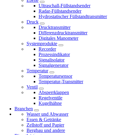
Ebene
Ultraschall-Füllstandsender
Radar-Füllstandsender
Hydrostatischer Füllstandtransmitter
Druck
Drucktransmitter
Differenzdrucktransmitter
Digitales Manometer
Systemprodukte
Recorder
Prozessindikator
Signalisolator
Signalgenerator
Temperatur
Temperatursensor
Temperatur-Transmitter
Ventil
Absperrklappen
Regelventile
Kugelhähne
Branchen
Wasser und Abwasser
Essen & Getränke
Zellstoff und Papier
Bergbau und andere