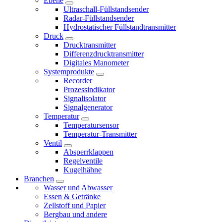
Ebene
Ultraschall-Füllstandsender
Radar-Füllstandsender
Hydrostatischer Füllstandtransmitter
Druck
Drucktransmitter
Differenzdrucktransmitter
Digitales Manometer
Systemprodukte
Recorder
Prozessindikator
Signalisolator
Signalgenerator
Temperatur
Temperatursensor
Temperatur-Transmitter
Ventil
Absperrklappen
Regelventile
Kugelhähne
Branchen
Wasser und Abwasser
Essen & Getränke
Zellstoff und Papier
Bergbau und andere