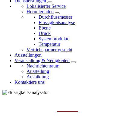
Dienstleistungen
Lokalisierter Service
Herunterladen
Durchflussmesser
Flüssigkeitsanalyse
Ebene
Druck
Systemprodukte
Temperatur
Vertriebspartner gesucht
Ausstellungen
Veranstaltung & Neuigkeiten
Nachrichtenraum
Ausstellung
Ausbildung
Kontaktiere uns
TSS/SS-SENSOR UND MESSGERÄT
Hauptseite
Produkte
Flüssigkeitsanalyse