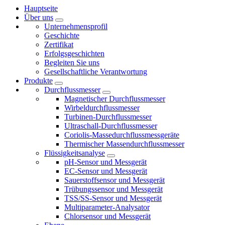
Hauptseite
Über uns
Unternehmensprofil
Geschichte
Zertifikat
Erfolgsgeschichten
Begleiten Sie uns
Gesellschaftliche Verantwortung
Produkte
Durchflussmesser
Magnetischer Durchflussmesser
Wirbeldurchflussmesser
Turbinen-Durchflussmesser
Ultraschall-Durchflussmesser
Coriolis-Massedurchflussmessgeräte
Thermischer Massendurchflussmesser
Flüssigkeitsanalyse
pH-Sensor und Messgerät
EC-Sensor und Messgerät
Sauerstoffsensor und Messgerät
Trübungssensor und Messgerät
TSS/SS-Sensor und Messgerät
Multiparameter-Analysator
Chlorsensor und Messgerät