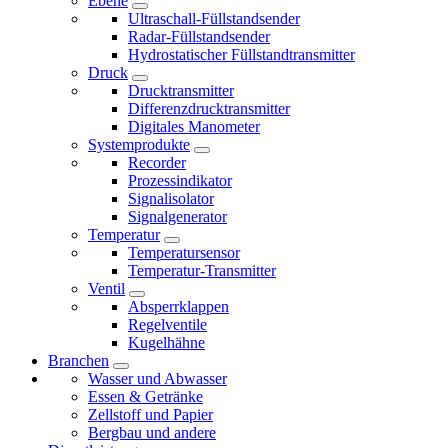
Ebene
Ultraschall-Füllstandsender
Radar-Füllstandsender
Hydrostatischer Füllstandtransmitter
Druck
Drucktransmitter
Differenzdrucktransmitter
Digitales Manometer
Systemprodukte
Recorder
Prozessindikator
Signalisolator
Signalgenerator
Temperatur
Temperatursensor
Temperatur-Transmitter
Ventil
Absperrklappen
Regelventile
Kugelhähne
Branchen
Wasser und Abwasser
Essen & Getränke
Zellstoff und Papier
Bergbau und andere