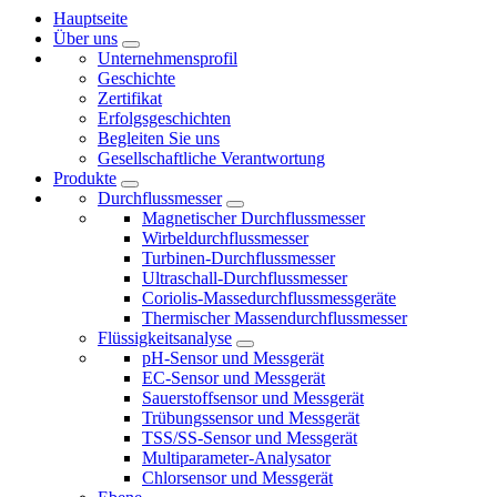
Hauptseite
Über uns
Unternehmensprofil
Geschichte
Zertifikat
Erfolgsgeschichten
Begleiten Sie uns
Gesellschaftliche Verantwortung
Produkte
Durchflussmesser
Magnetischer Durchflussmesser
Wirbeldurchflussmesser
Turbinen-Durchflussmesser
Ultraschall-Durchflussmesser
Coriolis-Massedurchflussmessgeräte
Thermischer Massendurchflussmesser
Flüssigkeitsanalyse
pH-Sensor und Messgerät
EC-Sensor und Messgerät
Sauerstoffsensor und Messgerät
Trübungssensor und Messgerät
TSS/SS-Sensor und Messgerät
Multiparameter-Analysator
Chlorsensor und Messgerät