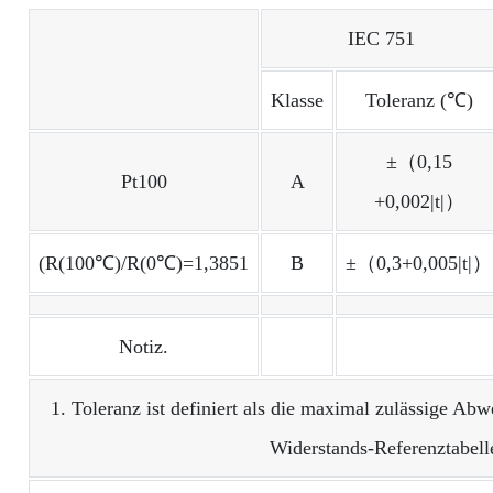
IEC 751
Klasse
Toleranz (℃)
±（0,15
Pt100
A
+0,002|t|）
(R(100℃)/R(0℃)=1,3851
B
±（0,3+0,005|t|）
Notiz.
1. Toleranz ist definiert als die maximal zulässige A
Widerstands-Referenztabell