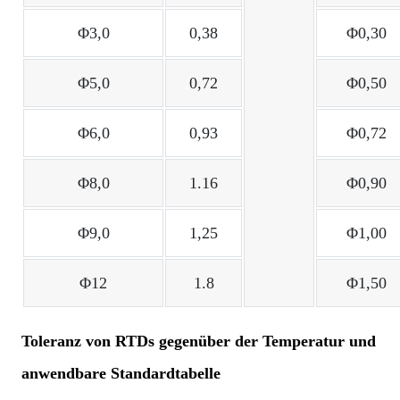
Φ3,0
0,38
Φ0,30
Φ5,0
0,72
Φ0,50
Φ6,0
0,93
Φ0,72
Φ8,0
1.16
Φ0,90
Φ9,0
1,25
Φ1,00
Φ12
1.8
Φ1,50
Toleranz von RTDs gegenüber der Temperatur und
anwendbare Standardtabelle