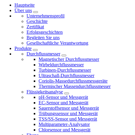
Hauptseite
Über uns
Unternehmensprofil
Geschichte
Zertifikat
Erfolgsgeschichten
Begleiten Sie uns
Gesellschaftliche Verantwortung
Produkte
Durchflussmesser
Magnetischer Durchflussmesser
Wirbeldurchflussmesser
Turbinen-Durchflussmesser
Ultraschall-Durchflussmesser
Coriolis-Massedurchflussmessgeräte
Thermischer Massendurchflussmesser
Flüssigkeitsanalyse
pH-Sensor und Messgerät
EC-Sensor und Messgerät
Sauerstoffsensor und Messgerät
Trübungssensor und Messgerät
TSS/SS-Sensor und Messgerät
Multiparameter-Analysator
Chlorsensor und Messgerät