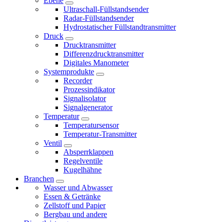
Ebene
Ultraschall-Füllstandsender
Radar-Füllstandsender
Hydrostatischer Füllstandtransmitter
Druck
Drucktransmitter
Differenzdrucktransmitter
Digitales Manometer
Systemprodukte
Recorder
Prozessindikator
Signalisolator
Signalgenerator
Temperatur
Temperatursensor
Temperatur-Transmitter
Ventil
Absperrklappen
Regelventile
Kugelhähne
Branchen
Wasser und Abwasser
Essen & Getränke
Zellstoff und Papier
Bergbau und andere