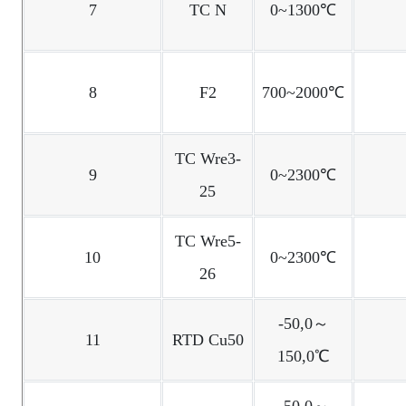
7
TC N
0~1300℃
8
F2
700~2000℃
TC Wre3-
9
0~2300℃
25
TC Wre5-
10
0~2300℃
26
-50,0～
11
RTD Cu50
150,0℃