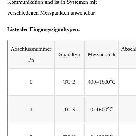
Kommunikation und ist in Systemen mit
verschiedenen Messpunkten anwendbar.
Liste der Eingangssignaltypen:
Abschlussnummer
Absch
Signaltyp
Messbereich
Pn
0
TC B
400~1800℃
1
TC S
0~1600℃