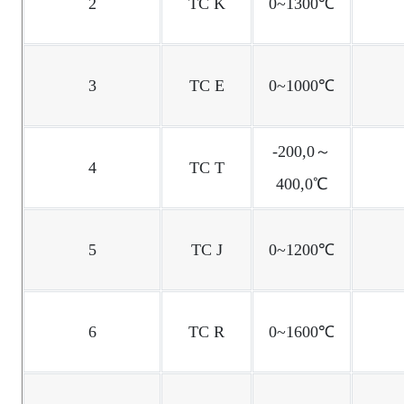
2
TC K
0~1300℃
3
TC E
0~1000℃
-200,0～
4
TC T
400,0℃
5
TC J
0~1200℃
6
TC R
0~1600℃