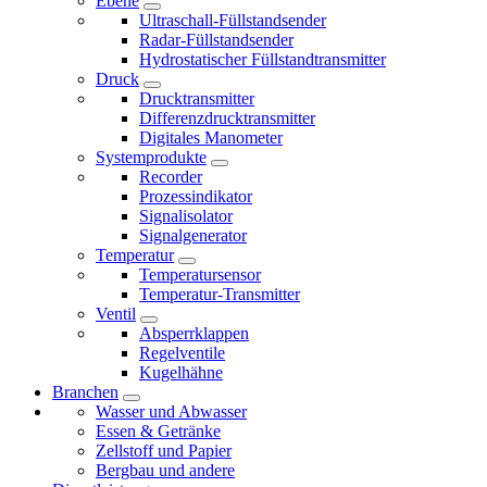
Ebene
Ultraschall-Füllstandsender
Radar-Füllstandsender
Hydrostatischer Füllstandtransmitter
Druck
Drucktransmitter
Differenzdrucktransmitter
Digitales Manometer
Systemprodukte
Recorder
Prozessindikator
Signalisolator
Signalgenerator
Temperatur
Temperatursensor
Temperatur-Transmitter
Ventil
Absperrklappen
Regelventile
Kugelhähne
Branchen
Wasser und Abwasser
Essen & Getränke
Zellstoff und Papier
Bergbau und andere