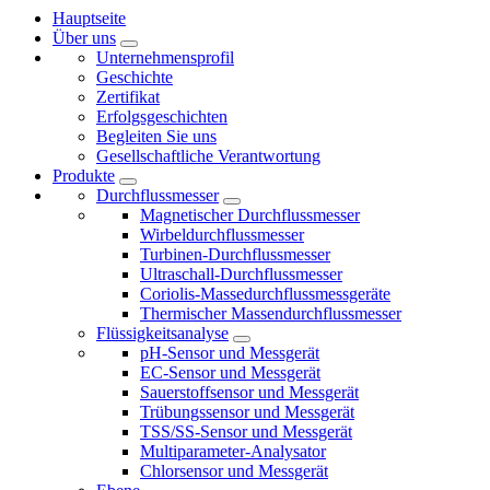
Hauptseite
Über uns
Unternehmensprofil
Geschichte
Zertifikat
Erfolgsgeschichten
Begleiten Sie uns
Gesellschaftliche Verantwortung
Produkte
Durchflussmesser
Magnetischer Durchflussmesser
Wirbeldurchflussmesser
Turbinen-Durchflussmesser
Ultraschall-Durchflussmesser
Coriolis-Massedurchflussmessgeräte
Thermischer Massendurchflussmesser
Flüssigkeitsanalyse
pH-Sensor und Messgerät
EC-Sensor und Messgerät
Sauerstoffsensor und Messgerät
Trübungssensor und Messgerät
TSS/SS-Sensor und Messgerät
Multiparameter-Analysator
Chlorsensor und Messgerät