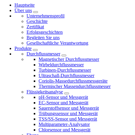
Hauptseite
Über uns
Unternehmensprofil
Geschichte
Zertifikat
Erfolgsgeschichten
Begleiten Sie uns
Gesellschaftliche Verantwortung
Produkte
Durchflussmesser
Magnetischer Durchflussmesser
Wirbeldurchflussmesser
Turbinen-Durchflussmesser
Ultraschall-Durchflussmesser
Coriolis-Massedurchflussmessgeräte
Thermischer Massendurchflussmesser
Flüssigkeitsanalyse
pH-Sensor und Messgerät
EC-Sensor und Messgerät
Sauerstoffsensor und Messgerät
Trübungssensor und Messgerät
TSS/SS-Sensor und Messgerät
Multiparameter-Analysator
Chlorsensor und Messgerät