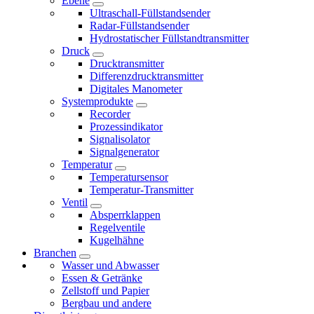
Ebene
Ultraschall-Füllstandsender
Radar-Füllstandsender
Hydrostatischer Füllstandtransmitter
Druck
Drucktransmitter
Differenzdrucktransmitter
Digitales Manometer
Systemprodukte
Recorder
Prozessindikator
Signalisolator
Signalgenerator
Temperatur
Temperatursensor
Temperatur-Transmitter
Ventil
Absperrklappen
Regelventile
Kugelhähne
Branchen
Wasser und Abwasser
Essen & Getränke
Zellstoff und Papier
Bergbau und andere