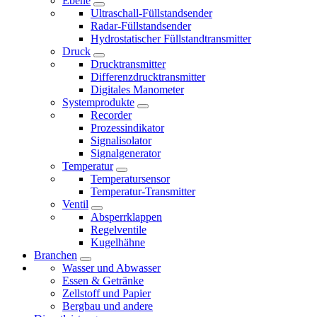
Ebene
Ultraschall-Füllstandsender
Radar-Füllstandsender
Hydrostatischer Füllstandtransmitter
Druck
Drucktransmitter
Differenzdrucktransmitter
Digitales Manometer
Systemprodukte
Recorder
Prozessindikator
Signalisolator
Signalgenerator
Temperatur
Temperatursensor
Temperatur-Transmitter
Ventil
Absperrklappen
Regelventile
Kugelhähne
Branchen
Wasser und Abwasser
Essen & Getränke
Zellstoff und Papier
Bergbau und andere