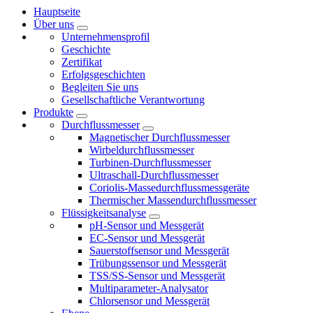
Hauptseite
Über uns
Unternehmensprofil
Geschichte
Zertifikat
Erfolgsgeschichten
Begleiten Sie uns
Gesellschaftliche Verantwortung
Produkte
Durchflussmesser
Magnetischer Durchflussmesser
Wirbeldurchflussmesser
Turbinen-Durchflussmesser
Ultraschall-Durchflussmesser
Coriolis-Massedurchflussmessgeräte
Thermischer Massendurchflussmesser
Flüssigkeitsanalyse
pH-Sensor und Messgerät
EC-Sensor und Messgerät
Sauerstoffsensor und Messgerät
Trübungssensor und Messgerät
TSS/SS-Sensor und Messgerät
Multiparameter-Analysator
Chlorsensor und Messgerät