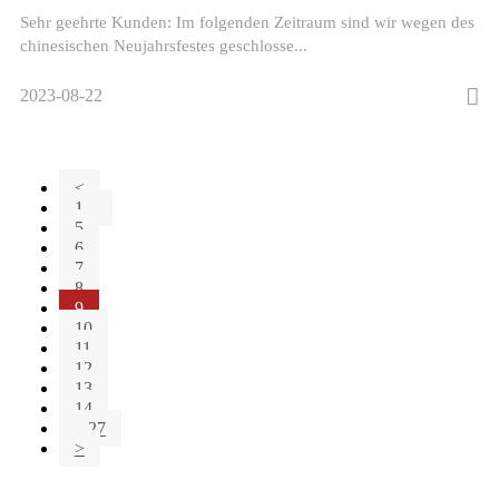
Sehr geehrte Kunden: Im folgenden Zeitraum sind wir wegen des
chinesischen Neujahrsfestes geschlosse...
2023-08-22
<
1...
5
6
7
8
9
10
11
12
13
14
...27
>