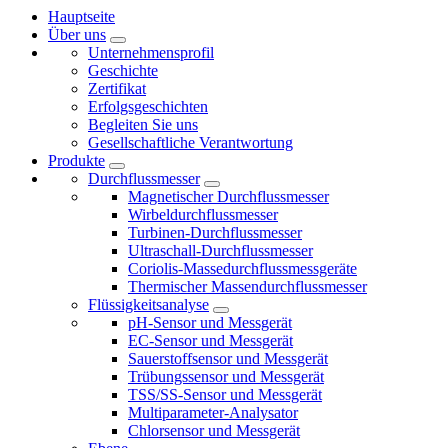
Hauptseite
Über uns
Unternehmensprofil
Geschichte
Zertifikat
Erfolgsgeschichten
Begleiten Sie uns
Gesellschaftliche Verantwortung
Produkte
Durchflussmesser
Magnetischer Durchflussmesser
Wirbeldurchflussmesser
Turbinen-Durchflussmesser
Ultraschall-Durchflussmesser
Coriolis-Massedurchflussmessgeräte
Thermischer Massendurchflussmesser
Flüssigkeitsanalyse
pH-Sensor und Messgerät
EC-Sensor und Messgerät
Sauerstoffsensor und Messgerät
Trübungssensor und Messgerät
TSS/SS-Sensor und Messgerät
Multiparameter-Analysator
Chlorsensor und Messgerät