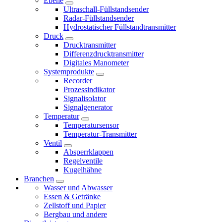
Ebene
Ultraschall-Füllstandsender
Radar-Füllstandsender
Hydrostatischer Füllstandtransmitter
Druck
Drucktransmitter
Differenzdrucktransmitter
Digitales Manometer
Systemprodukte
Recorder
Prozessindikator
Signalisolator
Signalgenerator
Temperatur
Temperatursensor
Temperatur-Transmitter
Ventil
Absperrklappen
Regelventile
Kugelhähne
Branchen
Wasser und Abwasser
Essen & Getränke
Zellstoff und Papier
Bergbau und andere