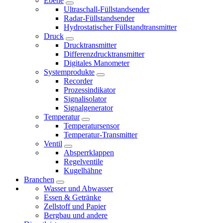
Ebene
Ultraschall-Füllstandsender
Radar-Füllstandsender
Hydrostatischer Füllstandtransmitter
Druck
Drucktransmitter
Differenzdrucktransmitter
Digitales Manometer
Systemprodukte
Recorder
Prozessindikator
Signalisolator
Signalgenerator
Temperatur
Temperatursensor
Temperatur-Transmitter
Ventil
Absperrklappen
Regelventile
Kugelhähne
Branchen
Wasser und Abwasser
Essen & Getränke
Zellstoff und Papier
Bergbau und andere