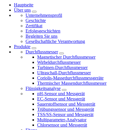
Hauptseite
Über uns
Unternehmensprofil
Geschichte
Zertifikat
Erfolgsgeschichten
Begleiten Sie uns
Gesellschaftliche Verantwortung
Produkte
Durchflussmesser
Magnetischer Durchflussmesser
Wirbeldurchflussmesser
Turbinen-Durchflussmesser
Ultraschall-Durchflussmesser
Coriolis-Massedurchflussmessgeräte
Thermischer Massendurchflussmesser
Flüssigkeitsanalyse
pH-Sensor und Messgerät
EC-Sensor und Messgerät
Sauerstoffsensor und Messgerät
Trübungssensor und Messgerät
TSS/SS-Sensor und Messgerät
Multiparameter-Analysator
Chlorsensor und Messgerät