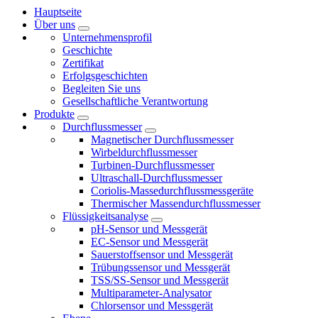
Hauptseite
Über uns
Unternehmensprofil
Geschichte
Zertifikat
Erfolgsgeschichten
Begleiten Sie uns
Gesellschaftliche Verantwortung
Produkte
Durchflussmesser
Magnetischer Durchflussmesser
Wirbeldurchflussmesser
Turbinen-Durchflussmesser
Ultraschall-Durchflussmesser
Coriolis-Massedurchflussmessgeräte
Thermischer Massendurchflussmesser
Flüssigkeitsanalyse
pH-Sensor und Messgerät
EC-Sensor und Messgerät
Sauerstoffsensor und Messgerät
Trübungssensor und Messgerät
TSS/SS-Sensor und Messgerät
Multiparameter-Analysator
Chlorsensor und Messgerät