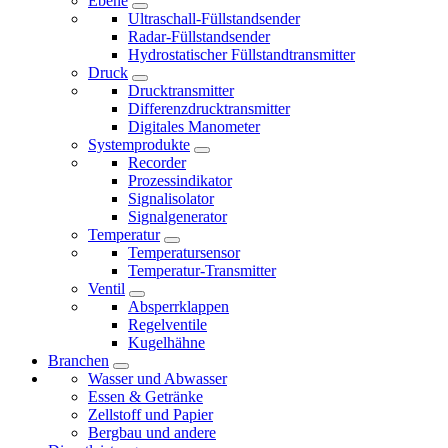
Ebene
Ultraschall-Füllstandsender
Radar-Füllstandsender
Hydrostatischer Füllstandtransmitter
Druck
Drucktransmitter
Differenzdrucktransmitter
Digitales Manometer
Systemprodukte
Recorder
Prozessindikator
Signalisolator
Signalgenerator
Temperatur
Temperatursensor
Temperatur-Transmitter
Ventil
Absperrklappen
Regelventile
Kugelhähne
Branchen
Wasser und Abwasser
Essen & Getränke
Zellstoff und Papier
Bergbau und andere