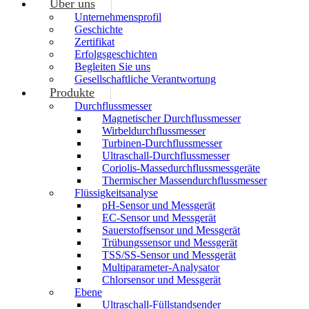
Über uns
Unternehmensprofil
Geschichte
Zertifikat
Erfolgsgeschichten
Begleiten Sie uns
Gesellschaftliche Verantwortung
Produkte
Durchflussmesser
Magnetischer Durchflussmesser
Wirbeldurchflussmesser
Turbinen-Durchflussmesser
Ultraschall-Durchflussmesser
Coriolis-Massedurchflussmessgeräte
Thermischer Massendurchflussmesser
Flüssigkeitsanalyse
pH-Sensor und Messgerät
EC-Sensor und Messgerät
Sauerstoffsensor und Messgerät
Trübungssensor und Messgerät
TSS/SS-Sensor und Messgerät
Multiparameter-Analysator
Chlorsensor und Messgerät
Ebene
Ultraschall-Füllstandsender