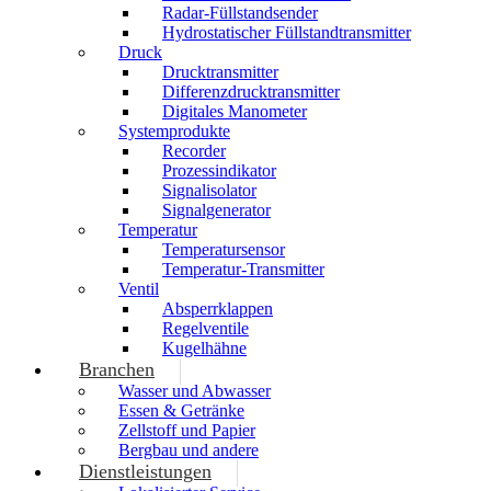
Radar-Füllstandsender
Hydrostatischer Füllstandtransmitter
Druck
Drucktransmitter
Differenzdrucktransmitter
Digitales Manometer
Systemprodukte
Recorder
Prozessindikator
Signalisolator
Signalgenerator
Temperatur
Temperatursensor
Temperatur-Transmitter
Ventil
Absperrklappen
Regelventile
Kugelhähne
Branchen
Wasser und Abwasser
Essen & Getränke
Zellstoff und Papier
Bergbau und andere
Dienstleistungen