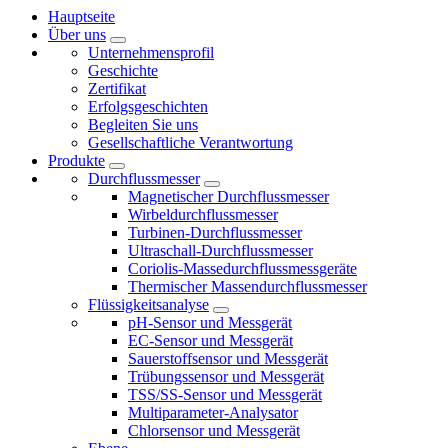
Hauptseite
Über uns
Unternehmensprofil
Geschichte
Zertifikat
Erfolgsgeschichten
Begleiten Sie uns
Gesellschaftliche Verantwortung
Produkte
Durchflussmesser
Magnetischer Durchflussmesser
Wirbeldurchflussmesser
Turbinen-Durchflussmesser
Ultraschall-Durchflussmesser
Coriolis-Massedurchflussmessgeräte
Thermischer Massendurchflussmesser
Flüssigkeitsanalyse
pH-Sensor und Messgerät
EC-Sensor und Messgerät
Sauerstoffsensor und Messgerät
Trübungssensor und Messgerät
TSS/SS-Sensor und Messgerät
Multiparameter-Analysator
Chlorsensor und Messgerät