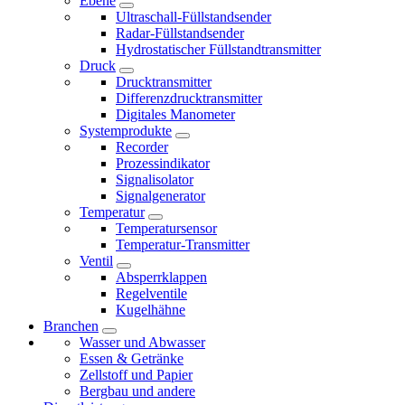
Ebene
Ultraschall-Füllstandsender
Radar-Füllstandsender
Hydrostatischer Füllstandtransmitter
Druck
Drucktransmitter
Differenzdrucktransmitter
Digitales Manometer
Systemprodukte
Recorder
Prozessindikator
Signalisolator
Signalgenerator
Temperatur
Temperatursensor
Temperatur-Transmitter
Ventil
Absperrklappen
Regelventile
Kugelhähne
Branchen
Wasser und Abwasser
Essen & Getränke
Zellstoff und Papier
Bergbau und andere