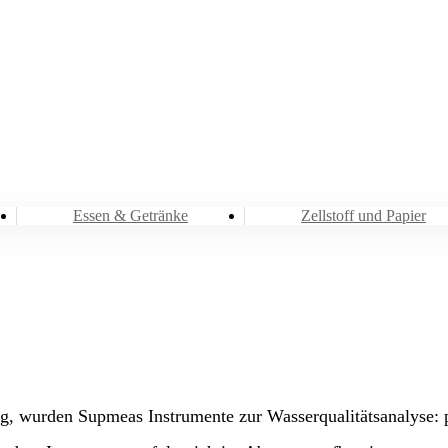
Branchen
Wasser und Abwasser
Essen & Getränke
Zellstoff und Papier
, wurden Supmeas Instrumente zur Wasserqualitätsanalyse: p