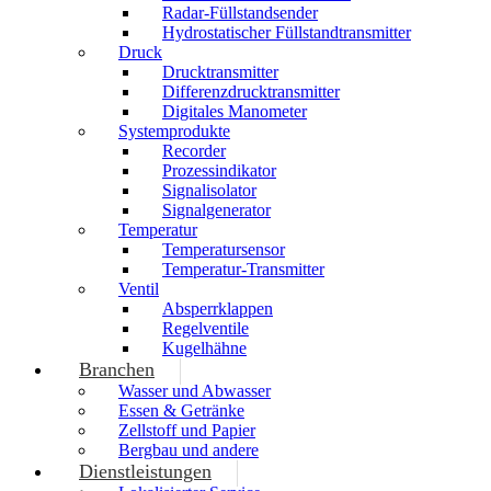
Radar-Füllstandsender
Hydrostatischer Füllstandtransmitter
Druck
Drucktransmitter
Differenzdrucktransmitter
Digitales Manometer
Systemprodukte
Recorder
Prozessindikator
Signalisolator
Signalgenerator
Temperatur
Temperatursensor
Temperatur-Transmitter
Ventil
Absperrklappen
Regelventile
Kugelhähne
Branchen
Wasser und Abwasser
Essen & Getränke
Zellstoff und Papier
Bergbau und andere
Dienstleistungen