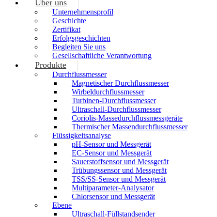
Über uns
Unternehmensprofil
Geschichte
Zertifikat
Erfolgsgeschichten
Begleiten Sie uns
Gesellschaftliche Verantwortung
Produkte
Durchflussmesser
Magnetischer Durchflussmesser
Wirbeldurchflussmesser
Turbinen-Durchflussmesser
Ultraschall-Durchflussmesser
Coriolis-Massedurchflussmessgeräte
Thermischer Massendurchflussmesser
Flüssigkeitsanalyse
pH-Sensor und Messgerät
EC-Sensor und Messgerät
Sauerstoffsensor und Messgerät
Trübungssensor und Messgerät
TSS/SS-Sensor und Messgerät
Multiparameter-Analysator
Chlorsensor und Messgerät
Ebene
Ultraschall-Füllstandsender