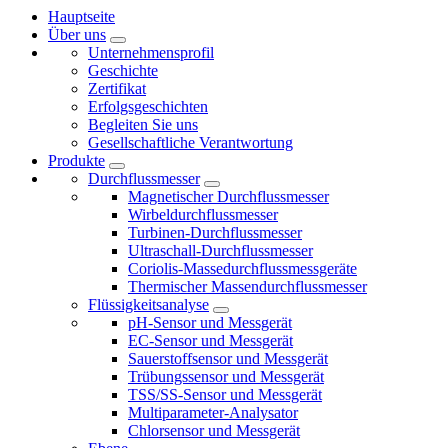
Hauptseite
Über uns
Unternehmensprofil
Geschichte
Zertifikat
Erfolgsgeschichten
Begleiten Sie uns
Gesellschaftliche Verantwortung
Produkte
Durchflussmesser
Magnetischer Durchflussmesser
Wirbeldurchflussmesser
Turbinen-Durchflussmesser
Ultraschall-Durchflussmesser
Coriolis-Massedurchflussmessgeräte
Thermischer Massendurchflussmesser
Flüssigkeitsanalyse
pH-Sensor und Messgerät
EC-Sensor und Messgerät
Sauerstoffsensor und Messgerät
Trübungssensor und Messgerät
TSS/SS-Sensor und Messgerät
Multiparameter-Analysator
Chlorsensor und Messgerät