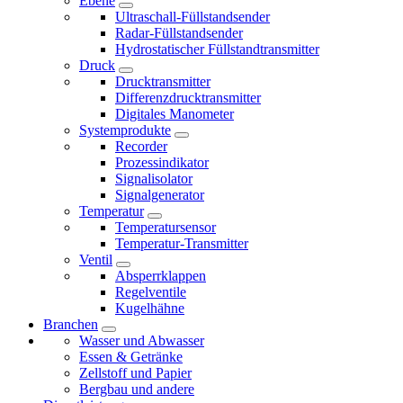
Ebene
Ultraschall-Füllstandsender
Radar-Füllstandsender
Hydrostatischer Füllstandtransmitter
Druck
Drucktransmitter
Differenzdrucktransmitter
Digitales Manometer
Systemprodukte
Recorder
Prozessindikator
Signalisolator
Signalgenerator
Temperatur
Temperatursensor
Temperatur-Transmitter
Ventil
Absperrklappen
Regelventile
Kugelhähne
Branchen
Wasser und Abwasser
Essen & Getränke
Zellstoff und Papier
Bergbau und andere