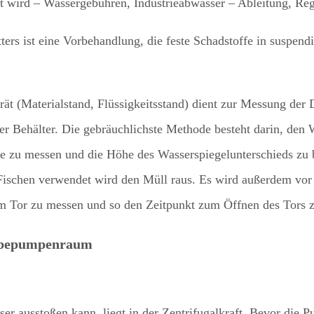
t wird – Wassergebühren, Industrieabwasser – Ableitung, R
Gitters ist eine Vorbehandlung, die feste Schadstoffe in sus
rät (Materialstand, Flüssigkeitsstand) dient zur Messung der
her Behälter. Die gebräuchlichste Methode besteht darin, de
ge zu messen und die Höhe des Wasserspiegelunterschieds zu 
schen verwendet wird den Müll raus. Es wird außerdem vor u
m Tor zu messen und so den Zeitpunkt zum Öffnen des Tors 
ebepumpenraum
 ausstoßen kann, liegt in der Zentrifugalkraft. Bevor die 