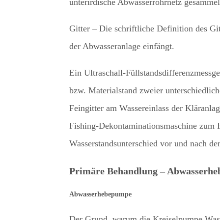
unterirdische Abwasserrohrnetz gesammel
Gitter – Die schriftliche Definition des 
der Abwasseranlage einfängt.
Ein Ultraschall-Füllstandsdifferenzmessge
bzw. Materialstand zweier unterschiedlic
Feingitter am Wassereinlass der Kläranla
Fishing-Dekontaminationsmaschine zum Fi
Wasserstandsunterschied vor und nach de
Primäre Behandlung – Abwasserh
Abwasserhebepumpe
Der Grund, warum die Kreiselpumpe Wasser