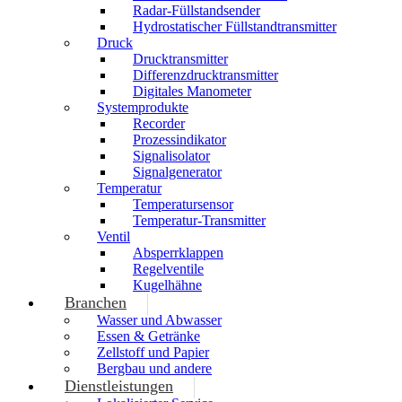
Radar-Füllstandsender
Hydrostatischer Füllstandtransmitter
Druck
Drucktransmitter
Differenzdrucktransmitter
Digitales Manometer
Systemprodukte
Recorder
Prozessindikator
Signalisolator
Signalgenerator
Temperatur
Temperatursensor
Temperatur-Transmitter
Ventil
Absperrklappen
Regelventile
Kugelhähne
Branchen
Wasser und Abwasser
Essen & Getränke
Zellstoff und Papier
Bergbau und andere
Dienstleistungen