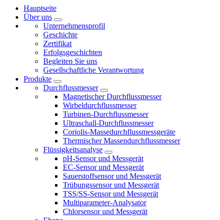
Hauptseite
Über uns
Unternehmensprofil
Geschichte
Zertifikat
Erfolgsgeschichten
Begleiten Sie uns
Gesellschaftliche Verantwortung
Produkte
Durchflussmesser
Magnetischer Durchflussmesser
Wirbeldurchflussmesser
Turbinen-Durchflussmesser
Ultraschall-Durchflussmesser
Coriolis-Massedurchflussmessgeräte
Thermischer Massendurchflussmesser
Flüssigkeitsanalyse
pH-Sensor und Messgerät
EC-Sensor und Messgerät
Sauerstoffsensor und Messgerät
Trübungssensor und Messgerät
TSS/SS-Sensor und Messgerät
Multiparameter-Analysator
Chlorsensor und Messgerät