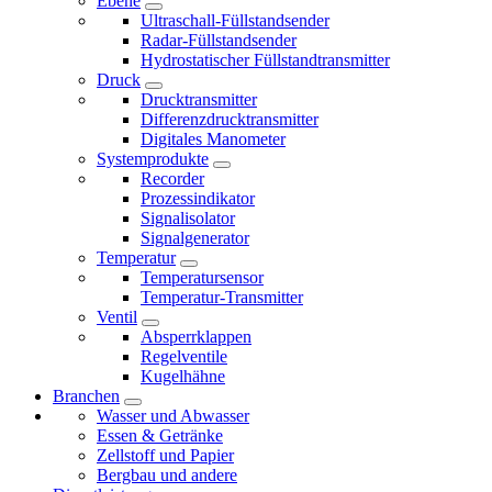
Ebene
Ultraschall-Füllstandsender
Radar-Füllstandsender
Hydrostatischer Füllstandtransmitter
Druck
Drucktransmitter
Differenzdrucktransmitter
Digitales Manometer
Systemprodukte
Recorder
Prozessindikator
Signalisolator
Signalgenerator
Temperatur
Temperatursensor
Temperatur-Transmitter
Ventil
Absperrklappen
Regelventile
Kugelhähne
Branchen
Wasser und Abwasser
Essen & Getränke
Zellstoff und Papier
Bergbau und andere