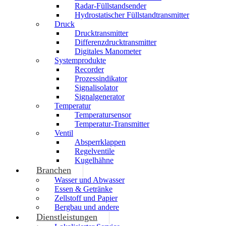
Radar-Füllstandsender
Hydrostatischer Füllstandtransmitter
Druck
Drucktransmitter
Differenzdrucktransmitter
Digitales Manometer
Systemprodukte
Recorder
Prozessindikator
Signalisolator
Signalgenerator
Temperatur
Temperatursensor
Temperatur-Transmitter
Ventil
Absperrklappen
Regelventile
Kugelhähne
Branchen
Wasser und Abwasser
Essen & Getränke
Zellstoff und Papier
Bergbau und andere
Dienstleistungen