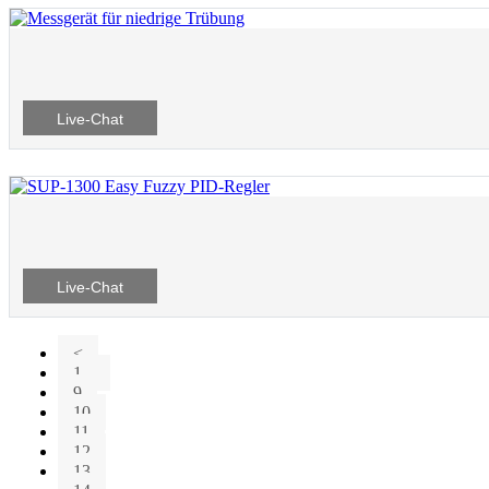
Live-Chat
Live-Chat
<
1...
9
10
11
12
13