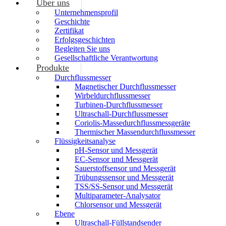
Über uns
Unternehmensprofil
Geschichte
Zertifikat
Erfolgsgeschichten
Begleiten Sie uns
Gesellschaftliche Verantwortung
Produkte
Durchflussmesser
Magnetischer Durchflussmesser
Wirbeldurchflussmesser
Turbinen-Durchflussmesser
Ultraschall-Durchflussmesser
Coriolis-Massedurchflussmessgeräte
Thermischer Massendurchflussmesser
Flüssigkeitsanalyse
pH-Sensor und Messgerät
EC-Sensor und Messgerät
Sauerstoffsensor und Messgerät
Trübungssensor und Messgerät
TSS/SS-Sensor und Messgerät
Multiparameter-Analysator
Chlorsensor und Messgerät
Ebene
Ultraschall-Füllstandsender