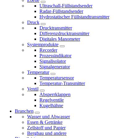
Ebene
Ultraschall-Füllstandsender
Radar-Füllstandsender
Hydrostatischer Füllstandtransmitter
Druck
Drucktransmitter
Differenzdrucktransmitter
Digitales Manometer
Systemprodukte
Recorder
Prozessindikator
Signalisolator
Signalgenerator
Temperatur
Temperatursensor
Temperatur-Transmitter
Ventil
Absperrklappen
Regelventile
Kugelhähne
Branchen
Wasser und Abwasser
Essen & Getränke
Zellstoff und Papier
Bergbau und andere