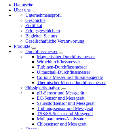
Hauptseite
Über uns
Unternehmensprofil
Geschichte
Zertifikat
Erfolgsgeschichten
Begleiten Sie uns
Gesellschaftliche Verantwortung
Produkte
Durchflussmesser
Magnetischer Durchflussmesser
Wirbeldurchflussmesser
Turbinen-Durchflussmesser
Ultraschall-Durchflussmesser
Coriolis-Massedurchflussmessgeräte
Thermischer Massendurchflussmesser
Flüssigkeitsanalyse
pH-Sensor und Messgerät
EC-Sensor und Messgerät
Sauerstoffsensor und Messgerät
Trübungssensor und Messgerät
TSS/SS-Sensor und Messgerät
Multiparameter-Analysator
Chlorsensor und Messgerät