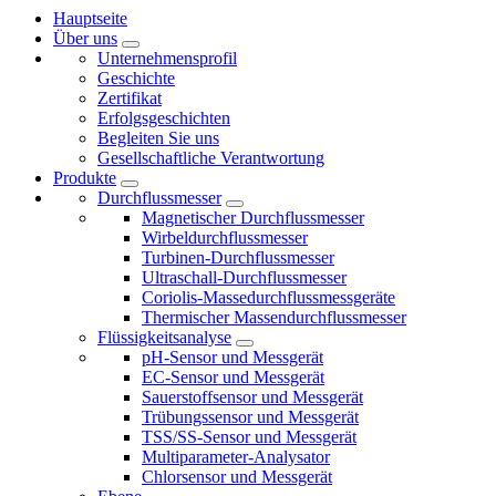
Hauptseite
Über uns
Unternehmensprofil
Geschichte
Zertifikat
Erfolgsgeschichten
Begleiten Sie uns
Gesellschaftliche Verantwortung
Produkte
Durchflussmesser
Magnetischer Durchflussmesser
Wirbeldurchflussmesser
Turbinen-Durchflussmesser
Ultraschall-Durchflussmesser
Coriolis-Massedurchflussmessgeräte
Thermischer Massendurchflussmesser
Flüssigkeitsanalyse
pH-Sensor und Messgerät
EC-Sensor und Messgerät
Sauerstoffsensor und Messgerät
Trübungssensor und Messgerät
TSS/SS-Sensor und Messgerät
Multiparameter-Analysator
Chlorsensor und Messgerät