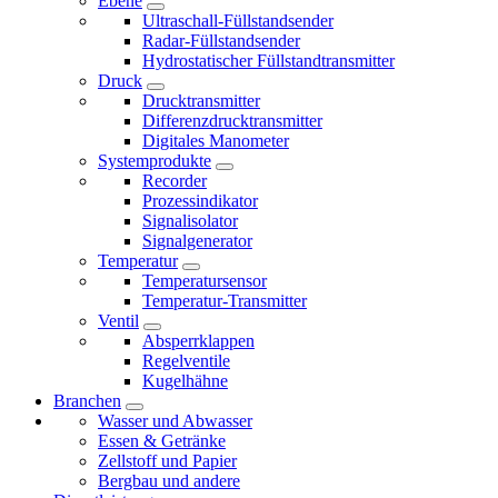
Ebene
Ultraschall-Füllstandsender
Radar-Füllstandsender
Hydrostatischer Füllstandtransmitter
Druck
Drucktransmitter
Differenzdrucktransmitter
Digitales Manometer
Systemprodukte
Recorder
Prozessindikator
Signalisolator
Signalgenerator
Temperatur
Temperatursensor
Temperatur-Transmitter
Ventil
Absperrklappen
Regelventile
Kugelhähne
Branchen
Wasser und Abwasser
Essen & Getränke
Zellstoff und Papier
Bergbau und andere