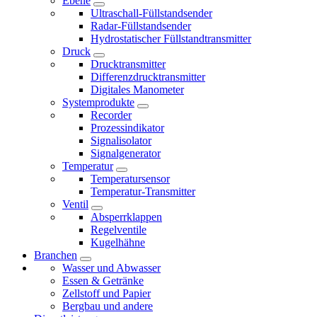
Ebene
Ultraschall-Füllstandsender
Radar-Füllstandsender
Hydrostatischer Füllstandtransmitter
Druck
Drucktransmitter
Differenzdrucktransmitter
Digitales Manometer
Systemprodukte
Recorder
Prozessindikator
Signalisolator
Signalgenerator
Temperatur
Temperatursensor
Temperatur-Transmitter
Ventil
Absperrklappen
Regelventile
Kugelhähne
Branchen
Wasser und Abwasser
Essen & Getränke
Zellstoff und Papier
Bergbau und andere