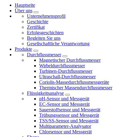
Hauptseite
Über uns
Unternehmensprofil
Geschichte
Zertifikat
Erfolgsgeschichten
Begleiten Sie uns
Gesellschaftliche Verantwortung
Produkte
Durchflussmesser
Magnetischer Durchflussmesser
Wirbeldurchflussmesser
Turbinen-Durchflussmesser
Ultraschall-Durchflussmesser
Coriolis-Massedurchflussmessgeräte
Thermischer Massendurchflussmesser
Flüssigkeitsanalyse
pH-Sensor und Messgerät
EC-Sensor und Messgerät
Sauerstoffsensor und Messgerät
Trübungssensor und Messgerät
TSS/SS-Sensor und Messgerät
Multiparameter-Analysator
Chlorsensor und Messgerät