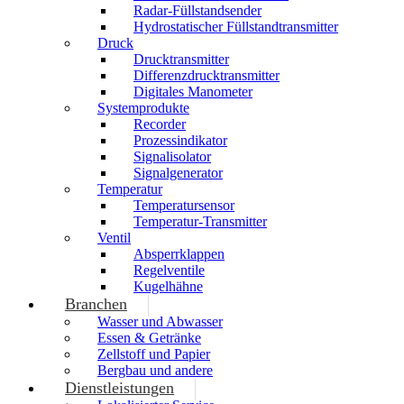
Radar-Füllstandsender
Hydrostatischer Füllstandtransmitter
Druck
Drucktransmitter
Differenzdrucktransmitter
Digitales Manometer
Systemprodukte
Recorder
Prozessindikator
Signalisolator
Signalgenerator
Temperatur
Temperatursensor
Temperatur-Transmitter
Ventil
Absperrklappen
Regelventile
Kugelhähne
Branchen
Wasser und Abwasser
Essen & Getränke
Zellstoff und Papier
Bergbau und andere
Dienstleistungen