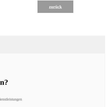
zurück
en?
enstleistungen