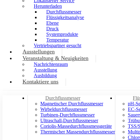
Lokalisierter Service
Herunterladen
Durchflussmesser
Flüssigkeitsanalyse
Ebene
Druck
Systemprodukte
Temperatur
Vertriebspartner gesucht
Ausstellungen
Veranstaltung & Neuigkeiten
Nachrichtenraum
Ausstellung
Ausbildung
Kontaktiere uns
Durchflussmesser
Flü
Magnetischer Durchflussmesser
pH-Se
Wirbeldurchflussmesser
EC-Se
Turbinen-Durchflussmesser
Sauer
Ultraschall-Durchflussmesser
Trübu
Coriolis-Massedurchflussmessgeräte
TSS/S
Thermischer Massendurchflussmesser
Multi
Chlor