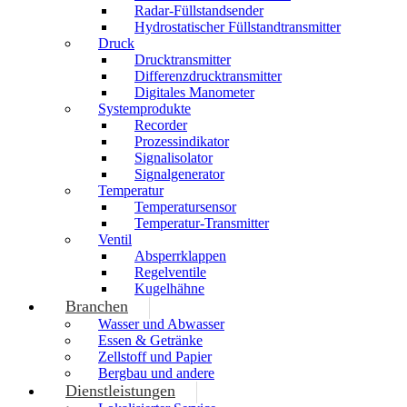
Radar-Füllstandsender
Hydrostatischer Füllstandtransmitter
Druck
Drucktransmitter
Differenzdrucktransmitter
Digitales Manometer
Systemprodukte
Recorder
Prozessindikator
Signalisolator
Signalgenerator
Temperatur
Temperatursensor
Temperatur-Transmitter
Ventil
Absperrklappen
Regelventile
Kugelhähne
Branchen
Wasser und Abwasser
Essen & Getränke
Zellstoff und Papier
Bergbau und andere
Dienstleistungen