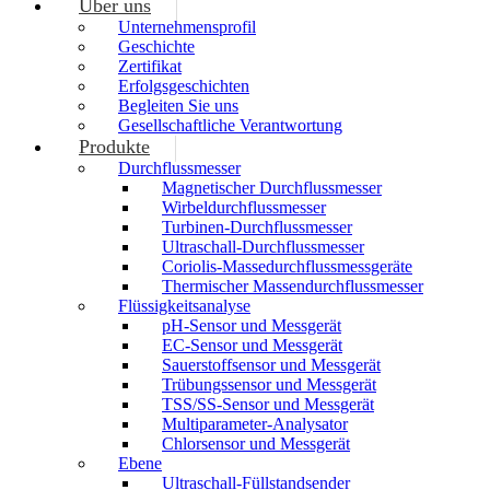
Über uns
Unternehmensprofil
Geschichte
Zertifikat
Erfolgsgeschichten
Begleiten Sie uns
Gesellschaftliche Verantwortung
Produkte
Durchflussmesser
Magnetischer Durchflussmesser
Wirbeldurchflussmesser
Turbinen-Durchflussmesser
Ultraschall-Durchflussmesser
Coriolis-Massedurchflussmessgeräte
Thermischer Massendurchflussmesser
Flüssigkeitsanalyse
pH-Sensor und Messgerät
EC-Sensor und Messgerät
Sauerstoffsensor und Messgerät
Trübungssensor und Messgerät
TSS/SS-Sensor und Messgerät
Multiparameter-Analysator
Chlorsensor und Messgerät
Ebene
Ultraschall-Füllstandsender