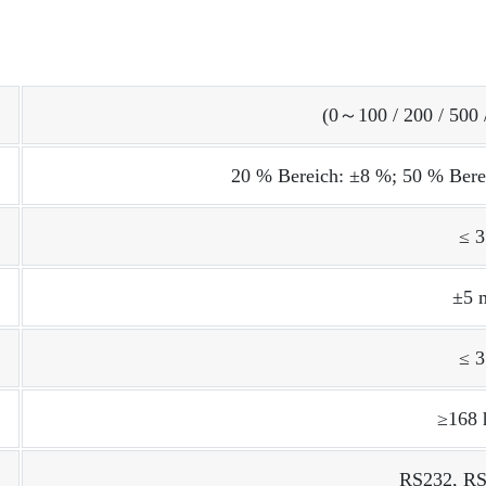
(0～100 / 200 / 500 
20 % Bereich: ±8 %; 50 % Bere
≤ 
±5 
≤ 
≥168 
RS232, RS