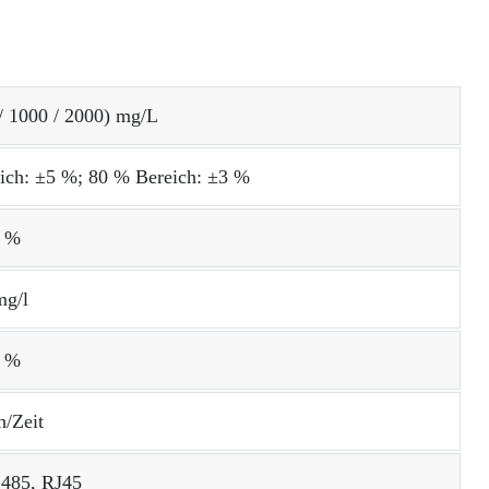
/ 1000 / 2000) mg/L
ich: ±5 %; 80 % Bereich: ±3 %
3 %
mg/l
3 %
h/Zeit
485, RJ45