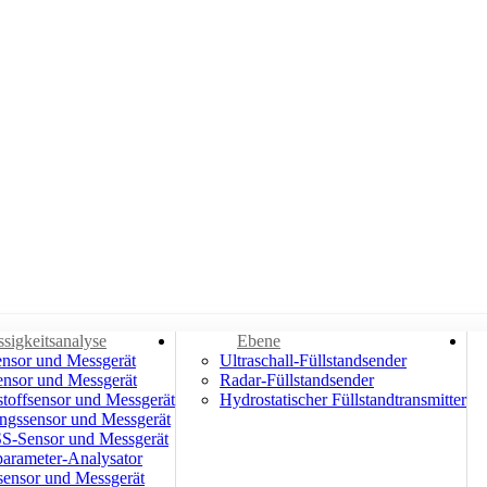
ssigkeitsanalyse
Ebene
nsor und Messgerät
Ultraschall-Füllstandsender
nsor und Messgerät
Radar-Füllstandsender
stoffsensor und Messgerät
Hydrostatischer Füllstandtransmitter
ngssensor und Messgerät
S-Sensor und Messgerät
parameter-Analysator
sensor und Messgerät