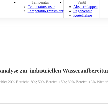
Temperatur
Ventil
Temperatursensor
Absperrklappen
Temperatur-Transmitter
Regelventile
Kugelhähne
fanalyse zur industriellen Wasseraufbereitu
 Fehler 20% Bereich:±8%; 50% Bereich:±5%; 80% Bereich:±3% Wiederh