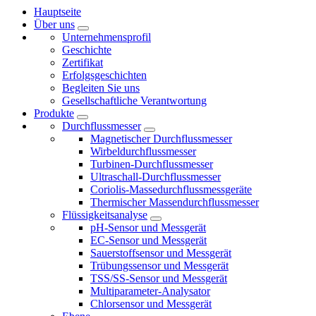
Hauptseite
Über uns
Unternehmensprofil
Geschichte
Zertifikat
Erfolgsgeschichten
Begleiten Sie uns
Gesellschaftliche Verantwortung
Produkte
Durchflussmesser
Magnetischer Durchflussmesser
Wirbeldurchflussmesser
Turbinen-Durchflussmesser
Ultraschall-Durchflussmesser
Coriolis-Massedurchflussmessgeräte
Thermischer Massendurchflussmesser
Flüssigkeitsanalyse
pH-Sensor und Messgerät
EC-Sensor und Messgerät
Sauerstoffsensor und Messgerät
Trübungssensor und Messgerät
TSS/SS-Sensor und Messgerät
Multiparameter-Analysator
Chlorsensor und Messgerät