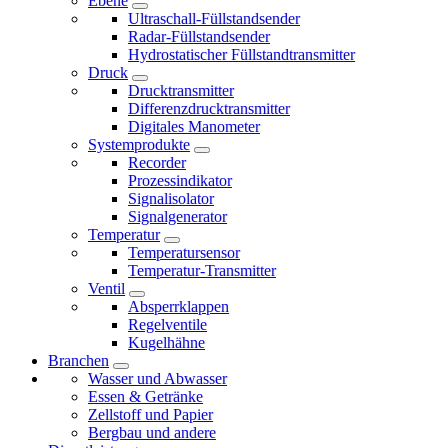
Ebene
Ultraschall-Füllstandsender
Radar-Füllstandsender
Hydrostatischer Füllstandtransmitter
Druck
Drucktransmitter
Differenzdrucktransmitter
Digitales Manometer
Systemprodukte
Recorder
Prozessindikator
Signalisolator
Signalgenerator
Temperatur
Temperatursensor
Temperatur-Transmitter
Ventil
Absperrklappen
Regelventile
Kugelhähne
Branchen
Wasser und Abwasser
Essen & Getränke
Zellstoff und Papier
Bergbau und andere