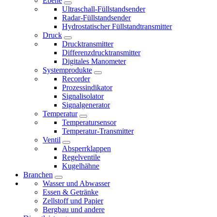
Ebene
Ultraschall-Füllstandsender
Radar-Füllstandsender
Hydrostatischer Füllstandtransmitter
Druck
Drucktransmitter
Differenzdrucktransmitter
Digitales Manometer
Systemprodukte
Recorder
Prozessindikator
Signalisolator
Signalgenerator
Temperatur
Temperatursensor
Temperatur-Transmitter
Ventil
Absperrklappen
Regelventile
Kugelhähne
Branchen
Wasser und Abwasser
Essen & Getränke
Zellstoff und Papier
Bergbau und andere