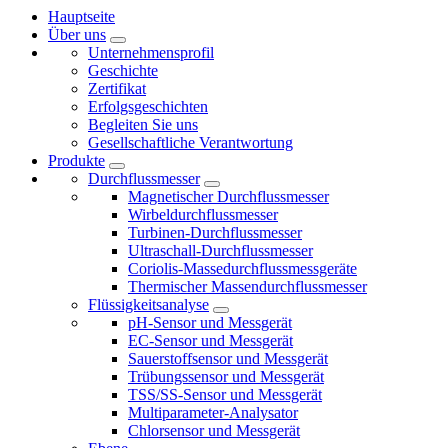
Hauptseite
Über uns
Unternehmensprofil
Geschichte
Zertifikat
Erfolgsgeschichten
Begleiten Sie uns
Gesellschaftliche Verantwortung
Produkte
Durchflussmesser
Magnetischer Durchflussmesser
Wirbeldurchflussmesser
Turbinen-Durchflussmesser
Ultraschall-Durchflussmesser
Coriolis-Massedurchflussmessgeräte
Thermischer Massendurchflussmesser
Flüssigkeitsanalyse
pH-Sensor und Messgerät
EC-Sensor und Messgerät
Sauerstoffsensor und Messgerät
Trübungssensor und Messgerät
TSS/SS-Sensor und Messgerät
Multiparameter-Analysator
Chlorsensor und Messgerät