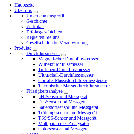
Hauptseite
Über uns
Unternehmensprofil
Geschichte
Zertifikat
Erfolgsgeschichten
Begleiten Sie uns
Gesellschaftliche Verantwortung
Produkte
Durchflussmesser
Magnetischer Durchflussmesser
Wirbeldurchflussmesser
Turbinen-Durchflussmesser
Ultraschall-Durchflussmesser
Coriolis-Massedurchflussmessgeräte
Thermischer Massendurchflussmesser
Flüssigkeitsanalyse
pH-Sensor und Messgerät
EC-Sensor und Messgerät
Sauerstoffsensor und Messgerät
Trübungssensor und Messgerät
TSS/SS-Sensor und Messgerät
Multiparameter-Analysator
Chlorsensor und Messgerät