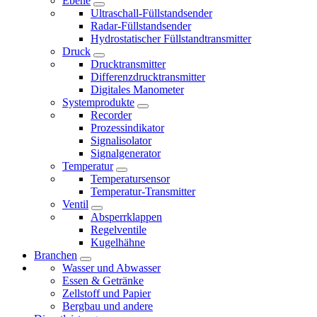
Ebene
Ultraschall-Füllstandsender
Radar-Füllstandsender
Hydrostatischer Füllstandtransmitter
Druck
Drucktransmitter
Differenzdrucktransmitter
Digitales Manometer
Systemprodukte
Recorder
Prozessindikator
Signalisolator
Signalgenerator
Temperatur
Temperatursensor
Temperatur-Transmitter
Ventil
Absperrklappen
Regelventile
Kugelhähne
Branchen
Wasser und Abwasser
Essen & Getränke
Zellstoff und Papier
Bergbau und andere