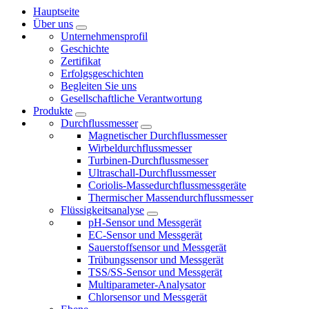
Hauptseite
Über uns
Unternehmensprofil
Geschichte
Zertifikat
Erfolgsgeschichten
Begleiten Sie uns
Gesellschaftliche Verantwortung
Produkte
Durchflussmesser
Magnetischer Durchflussmesser
Wirbeldurchflussmesser
Turbinen-Durchflussmesser
Ultraschall-Durchflussmesser
Coriolis-Massedurchflussmessgeräte
Thermischer Massendurchflussmesser
Flüssigkeitsanalyse
pH-Sensor und Messgerät
EC-Sensor und Messgerät
Sauerstoffsensor und Messgerät
Trübungssensor und Messgerät
TSS/SS-Sensor und Messgerät
Multiparameter-Analysator
Chlorsensor und Messgerät