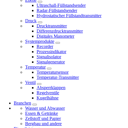
Ebene
Ultraschall-Füllstandsender
Radar-Füllstandsender
Hydrostatischer Füllstandtransmitter
Druck
Drucktransmitter
Differenzdrucktransmitter
Digitales Manometer
Systemprodukte
Recorder
Prozessindikator
Signalisolator
Signalgenerator
Temperatur
Temperatursensor
Temperatur-Transmitter
Ventil
Absperrklappen
Regelventile
Kugelhähne
Branchen
Wasser und Abwasser
Essen & Getränke
Zellstoff und Papier
Bergbau und andere