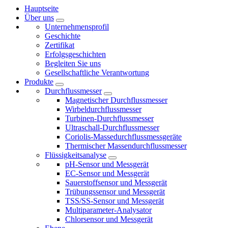
Hauptseite
Über uns
Unternehmensprofil
Geschichte
Zertifikat
Erfolgsgeschichten
Begleiten Sie uns
Gesellschaftliche Verantwortung
Produkte
Durchflussmesser
Magnetischer Durchflussmesser
Wirbeldurchflussmesser
Turbinen-Durchflussmesser
Ultraschall-Durchflussmesser
Coriolis-Massedurchflussmessgeräte
Thermischer Massendurchflussmesser
Flüssigkeitsanalyse
pH-Sensor und Messgerät
EC-Sensor und Messgerät
Sauerstoffsensor und Messgerät
Trübungssensor und Messgerät
TSS/SS-Sensor und Messgerät
Multiparameter-Analysator
Chlorsensor und Messgerät