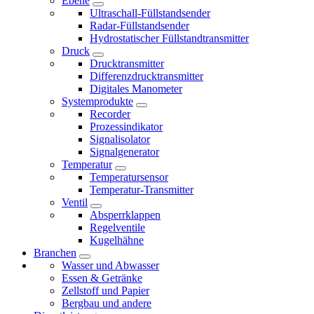
Ebene
Ultraschall-Füllstandsender
Radar-Füllstandsender
Hydrostatischer Füllstandtransmitter
Druck
Drucktransmitter
Differenzdrucktransmitter
Digitales Manometer
Systemprodukte
Recorder
Prozessindikator
Signalisolator
Signalgenerator
Temperatur
Temperatursensor
Temperatur-Transmitter
Ventil
Absperrklappen
Regelventile
Kugelhähne
Branchen
Wasser und Abwasser
Essen & Getränke
Zellstoff und Papier
Bergbau und andere