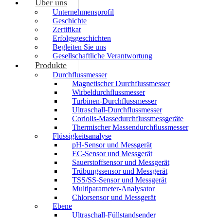
Über uns
Unternehmensprofil
Geschichte
Zertifikat
Erfolgsgeschichten
Begleiten Sie uns
Gesellschaftliche Verantwortung
Produkte
Durchflussmesser
Magnetischer Durchflussmesser
Wirbeldurchflussmesser
Turbinen-Durchflussmesser
Ultraschall-Durchflussmesser
Coriolis-Massedurchflussmessgeräte
Thermischer Massendurchflussmesser
Flüssigkeitsanalyse
pH-Sensor und Messgerät
EC-Sensor und Messgerät
Sauerstoffsensor und Messgerät
Trübungssensor und Messgerät
TSS/SS-Sensor und Messgerät
Multiparameter-Analysator
Chlorsensor und Messgerät
Ebene
Ultraschall-Füllstandsender