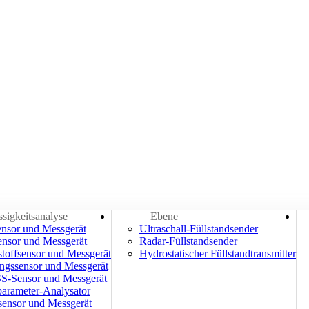
ssigkeitsanalyse
Ebene
nsor und Messgerät
Ultraschall-Füllstandsender
nsor und Messgerät
Radar-Füllstandsender
stoffsensor und Messgerät
Hydrostatischer Füllstandtransmitter
ngssensor und Messgerät
S-Sensor und Messgerät
parameter-Analysator
sensor und Messgerät