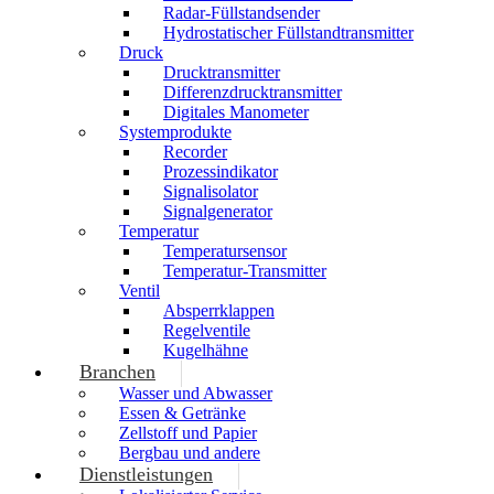
Radar-Füllstandsender
Hydrostatischer Füllstandtransmitter
Druck
Drucktransmitter
Differenzdrucktransmitter
Digitales Manometer
Systemprodukte
Recorder
Prozessindikator
Signalisolator
Signalgenerator
Temperatur
Temperatursensor
Temperatur-Transmitter
Ventil
Absperrklappen
Regelventile
Kugelhähne
Branchen
Wasser und Abwasser
Essen & Getränke
Zellstoff und Papier
Bergbau und andere
Dienstleistungen